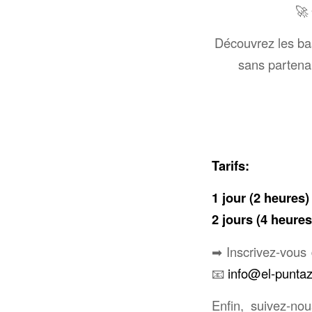
🚀
Découvrez les bas
sans partenai
Tarifs:
1 jour (2 heures) 
2 jours (4 heures
➡ Inscrivez-vous 
📧
info@el-punta
Enfin, suivez-no