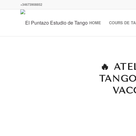
+34673908852
HOME
COURS DE T
🔥 ATE
TANGO
VAC