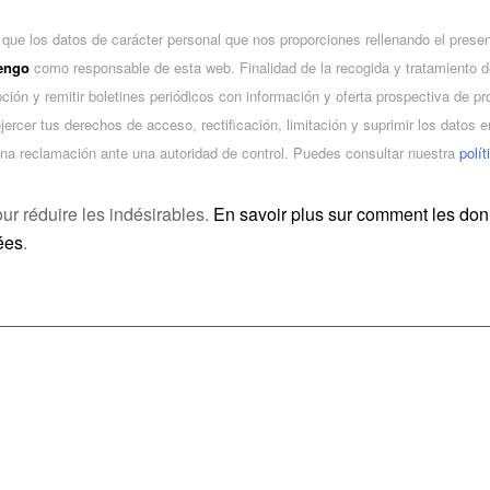
 que los datos de carácter personal que nos proporciones rellenando el presen
Tengo
como responsable de esta web. Finalidad de la recogida y tratamiento d
ipción y remitir boletines periódicos con información y oferta prospectiva de p
ejercer tus derechos de acceso, rectificación, limitación y suprimir los datos
na reclamación ante una autoridad de control. Puedes consultar nuestra
polít
our réduire les indésirables.
En savoir plus sur comment les do
ées
.