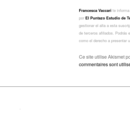
Francesca Vaccari
te informa
por
El Puntazo Estudio de 
gestionar el alta a esta suscr
de terceros afiliados. Podrás 
como el derecho a presentar u
Ce site utilise Akismet p
commentaires sont utilis
.