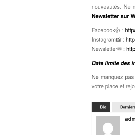
nouveautés. Ne m
Newsletter sur 
Facebook👍 :
htt
Instagram📸 :
htt
Newsletter✉ :
htt
Date limite des i
Ne manquez pas c
votre place et rej
Bio
Derniers
adm