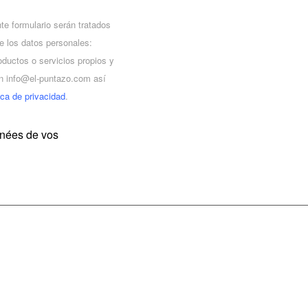
te formulario serán tratados
e los datos personales:
roductos o servicios propios y
 en info@el-puntazo.com así
ica de privacidad
.
nnées de vos