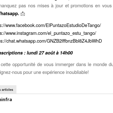
anquez pas nos mises à jour et promotions en vous
Whatsapp.
📩
ps://www.facebook.com/ElPuntazoEstudioDeTango/
ps://www.instagram.com/el_puntazo_estu_tango/
ps://chat.whatsapp.com/GNZB2lffbnzBbl8Z4JbWhD
nscriptions : lundi 27 août à 14h00
ette opportunité de vous immerger dans le monde d
oignez-nous pour une expérience inoubliable!
 articles
infra