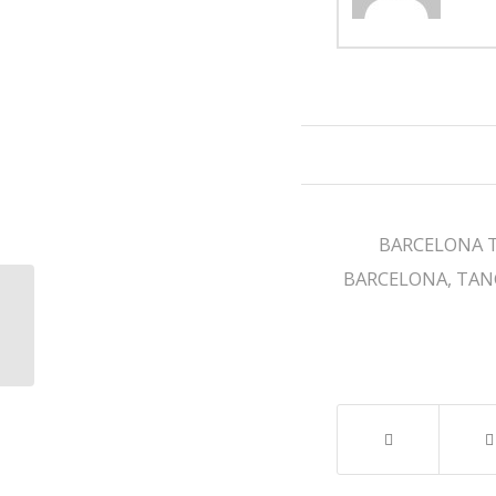
/
BARCELONA 
BARCELONA
,
TAN
🌟💃 Cours de Tango en
juillet et août avec
Invité Spécial! ✨🕺