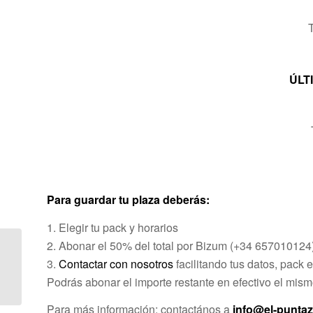
ÚLTI
Para guardar tu plaza deberás:
1.⁠ ⁠Elegir tu pack y horarios
2.⁠ ⁠Abonar el 50% del total por Bizum (+34 657010124
JULIO: cursos
intensivos de Tango
3.⁠
Contactar con nosotros
⁠ facilitando tus datos, pack
Argentino para todos
Podrás abonar el importe restante en efectivo el mismo
los niveles!
Para más información: contactános a
info@el-punta