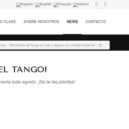
U CLASE
SOBRE NOSOTROS
NEWS
CONTACTO
icias
/
🌟💃¡Clases de Tango en Julio y Agosto con Invitado Especial! ✨🕺...
EL TANGO!
ante todo agosto. ¡No te las pierdas!