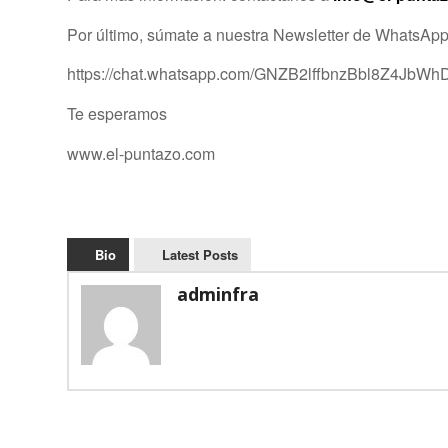
Por último, súmate a nuestra Newsletter de WhatsApp
https://chat.whatsapp.com/GNZB2lffbnzBbl8Z4JbWh
Te esperamos
www.el-puntazo.com
Bio
Latest Posts
adminfra