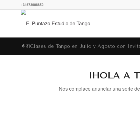
+34673908852
🌟💃¡Clases de Tango en Julio y Agosto con Invit
¡HOLA A 
Nos complace anunciar una serie de c