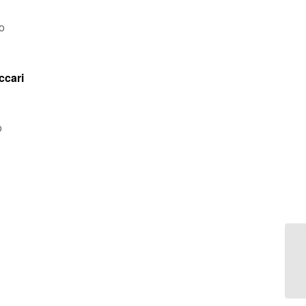
o
ccari
o