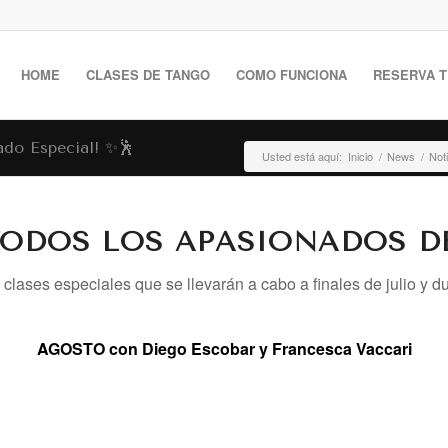
HOME
CLASES DE TANGO
COMO FUNCIONA
RESERVA T
ado Especial! ✨🕺
Usted está aquí:
Inicio
/
News
/
Not
TODOS LOS APASIONADOS D
lases especiales que se llevarán a cabo a finales de julio y dur
AGOSTO con Diego Escobar y Francesca Vaccari