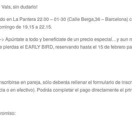
 Vals, sin dudarlo!
bado en La Pantera 22.00 – 01-30 (Calle Berga,36 – Barcelona) 
omingo de 19.15 a 22.15.
 –> Apúntate a todo y benefíciate de un precio especial…y aun m
 pierdas el EARLY BIRD, reservando hasta el 15 de febrero par
scribirse en pareja, sólo deberás rellenar el formulario de insc
cia o en efectivo). Podrás completar el pago directamente el pri
promiso: