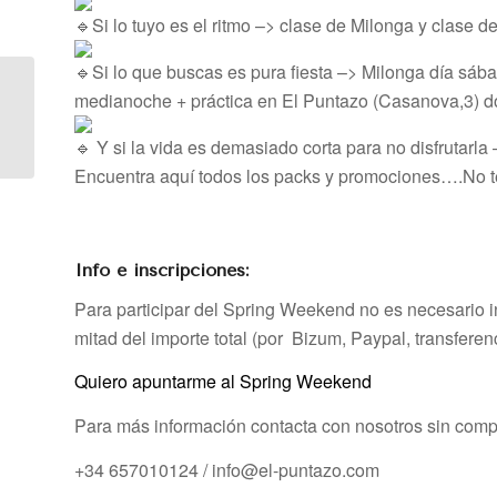
Si lo tuyo es el ritmo –> clase de Milonga y clase de
Si lo que buscas es pura fiesta –> Milonga día sá
TALLER INTENSIVO
medianoche + práctica en El Puntazo (Casanova,3) d
DE INICIACIÓN AL
TANGO ARGENTINO
Y si la vida es demasiado corta para no disfrutarla
desde cero – BASE
Encuentra aquí todos los packs y promociones….No te
TÉCNICA...
Info e inscripciones:
Para participar del Spring Weekend no es necesario in
mitad del importe total (por Bizum, Paypal, transferen
Quiero apuntarme al Spring Weekend
Para más información contacta con nosotros sin com
+34 657010124 / info@el-puntazo.com