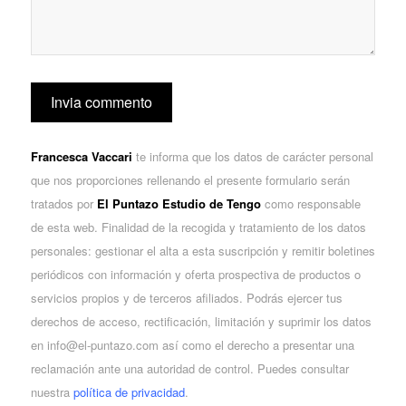
Francesca Vaccari
te informa que los datos de carácter personal
que nos proporciones rellenando el presente formulario serán
tratados por
El Puntazo Estudio de Tengo
como responsable
de esta web. Finalidad de la recogida y tratamiento de los datos
personales: gestionar el alta a esta suscripción y remitir boletines
periódicos con información y oferta prospectiva de productos o
servicios propios y de terceros afiliados. Podrás ejercer tus
derechos de acceso, rectificación, limitación y suprimir los datos
en info@el-puntazo.com así como el derecho a presentar una
reclamación ante una autoridad de control. Puedes consultar
nuestra
política de privacidad
.