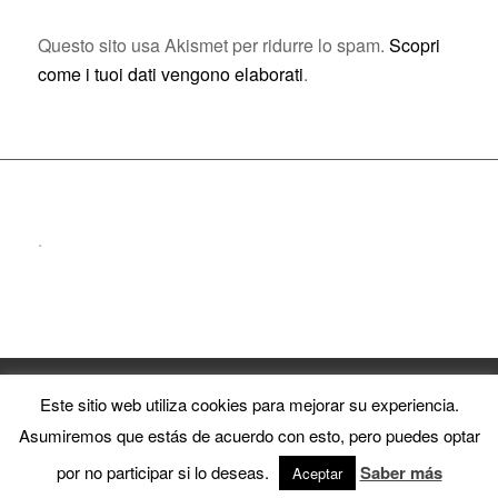
Questo sito usa Akismet per ridurre lo spam.
Scopri
come i tuoi dati vengono elaborati
.
.
© 2023 El Puntazo | Diseñado con ♡ por Agencia KRECE
Este sitio web utiliza cookies para mejorar su experiencia.
Asumiremos que estás de acuerdo con esto, pero puedes optar
English
Français
Italiano
por no participar si lo deseas.
Saber más
Aceptar