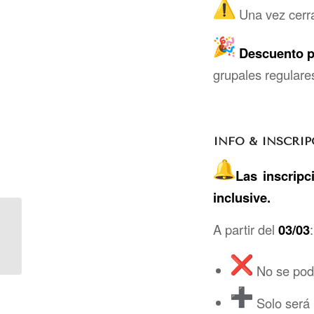
Una vez cerra
Descuento pa
grupales regulare
INFO & INSCRI
Las inscripc
inclusive.
Evento especial –
A partir del
03/03
:
Clase Abierta Adrian &
Francesca
No se podr
Solo será 