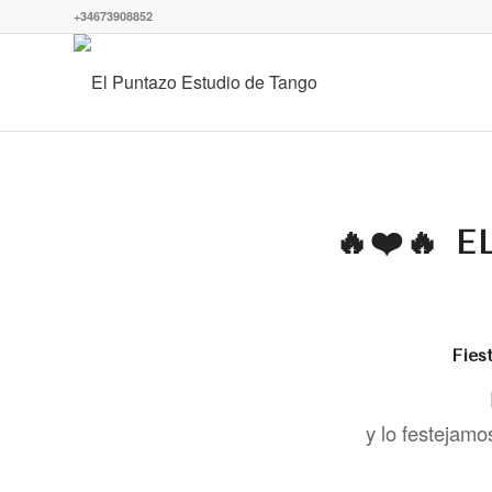
+34673908852
🔥❤️🔥 
Fies
y lo festejam