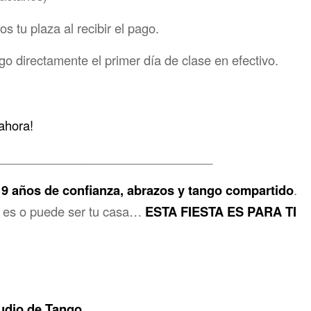
s tu plaza al recibir el pago.
go directamente el primer día de clase en efectivo.
ahora!
_______________________________
s
9 años de confianza, abrazos y tango compartido
.
, es o puede ser tu casa…
ESTA FIESTA ES PARA TI
tudio de Tango