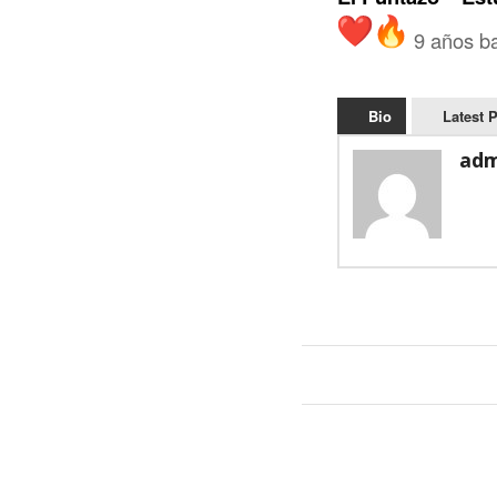
9 años ba
Bio
Latest 
adm