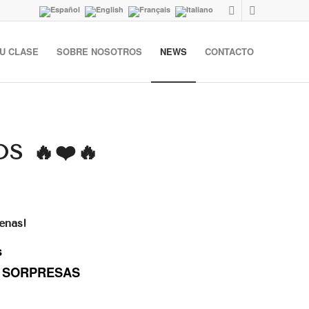
U CLASE
SOBRE NOSOTROS
NEWS
CONTACTO
S 🔥❤️🔥
enas!
s
a y SORPRESAS