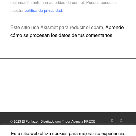
reclamación ante una autoridad de control. Puedes consultar
nuestra
política de privacidad
.
Este sitio usa Akismet para reducir el spam.
Aprende
cómo se procesan los datos de tus comentarios
.
.
© 2023 El Puntazo | Diseñado con ♡ por Agencia KRECE
TERMINOS LEGALES Y POLITICA DE PRIVACIDAD
POLÍTICA DE COOKIES
CONDICIONES DE USO
Este sitio web utiliza cookies para mejorar su experiencia.