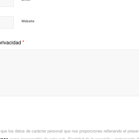
Website
*
privacidad
 que los datos de carácter personal que nos proporciones rellenando el presen
Tengo
como responsable de esta web. Finalidad de la recogida y tratamiento d