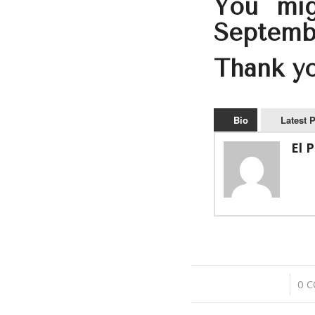
You mig
Septemb
Thank you
Bio
Latest 
El 
/
0 