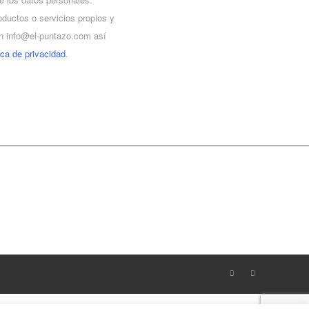
roductos o servicios propios y
 en info@el-puntazo.com así
ica de privacidad
.