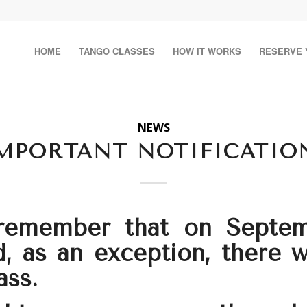
HOME
TANGO CLASSES
HOW IT WORKS
RESERVE 
NEWS
MPORTANT NOTIFICATIO
 remember that on Septem
, as an exception, there w
ass.